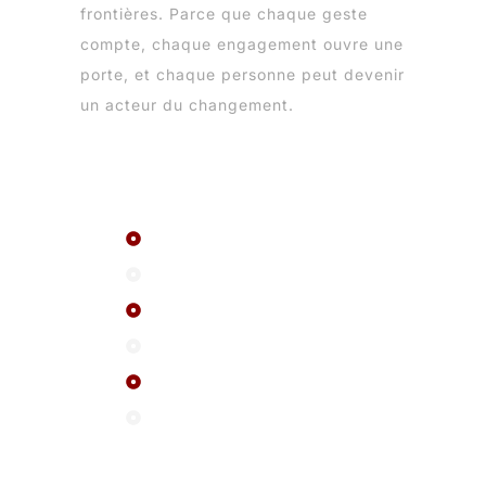
frontières. Parce que chaque geste
compte, chaque engagement ouvre une
porte, et chaque personne peut devenir
un acteur du changement.
Menu
Le réseau ASF
A propos
FAQ
Evenements
Actualité
Contactez-nous