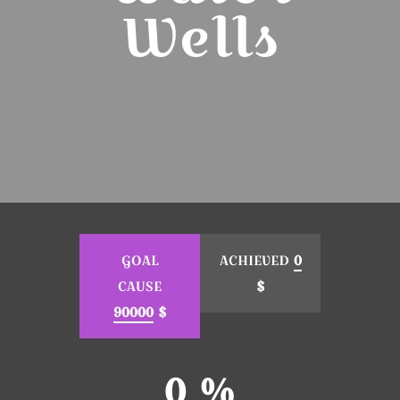
Wells
GOAL
ACHIEVED
0
CAUSE
$
90000
$
0 %