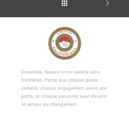
Ensemble, faisons vivre l’amitié sans
frontières. Parce que chaque geste
compte, chaque engagement ouvre une
porte, et chaque personne peut devenir
un acteur du changement.
Menu