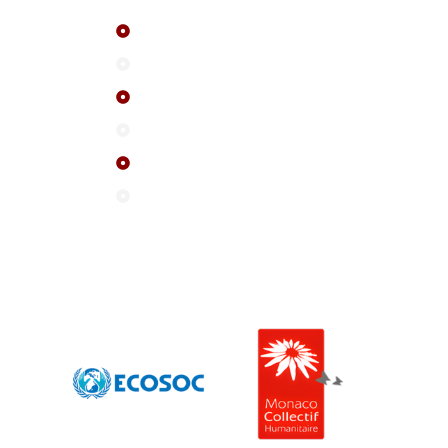
Le réseau ASF
A propos
FAQ
Evenements
Actualité
Contactez-nous
Nos partenaires