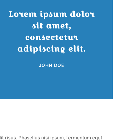
Lorem ipsum dolor
sit amet,
consectetur
adipiscing elit.
JOHN DOE
lit risus. Phasellus nisi ipsum, fermentum eget