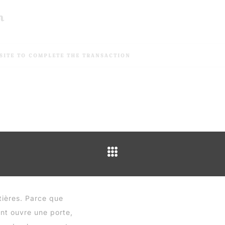
n
SITE TO COMPLETE THE TRANSACTION
Nos parte
ntières. Parce que
t ouvre une porte,