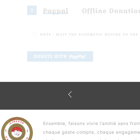
Paypal
Offline Donatio
3
NOTE :
WAIT THE AUTOMATIC RETURN TO THE 
Ensemble, faisons vivre l’amitié sans fro
chaque geste compte, chaque engagemen