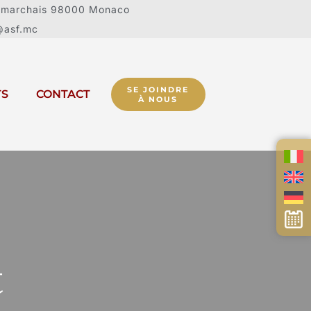
umarchais 98000 Monaco
@asf.mc
SE JOINDRE
TS
CONTACT
À NOUS
t