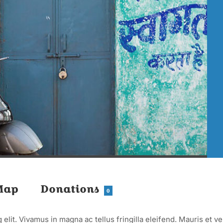
Map
Donations
0
elit. Vivamus in magna ac tellus fringilla eleifend. Mauris et ve